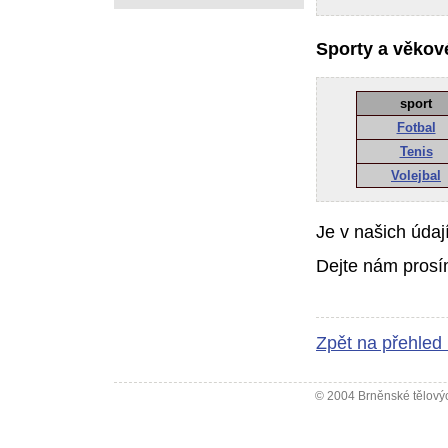
Sporty a věkové
sport
Fotbal
Tenis
Volejbal
Je v našich údaj
Dejte nám prosí
Zpět na přehled
© 2004 Brněnské tělovýc