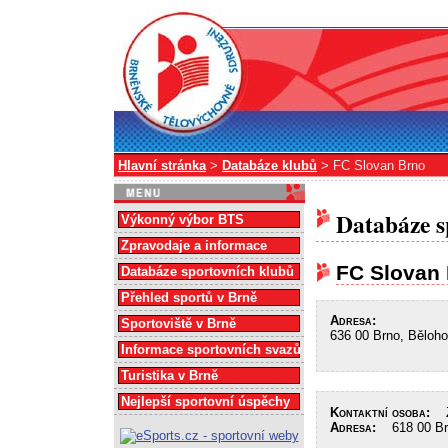
Hlavní stránka
>
Databáze klubů
> FC Slovan Brno
Databáze s
Výkonný výbor BTS
Zpravodaje a informace
FC Slovan
Databáze sportovních klubů
Přehled sportů v Brně
Adresa:
Sportoviště v Brně
636 00 Brno, Běloh
Informace sportovních svazů
Turistika v Brně
Nejlepší sportovní úspěchy
Kontaktní osoba:
Zi
Adresa:
618 00 Brn