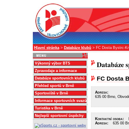
Hlavní stránka
>
Databáze klubů
> FC Dosta Bystrc-Kn
Databáze s
Výkonný výbor BTS
Zpravodaje a informace
FC Dosta B
Databáze sportovních klubů
Přehled sportů v Brně
Adresa:
Sportoviště v Brně
635 00 Brno, Obvod
Informace sportovních svazů
Turistika v Brně
Nejlepší sportovní úspěchy
Kontaktní osoba:
He
Adresa:
635 00 Brn