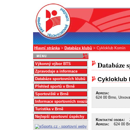
Hlavní stránka
>
Databáze klubů
> Cykloklub Komín
Databáze s
Výkonný výbor BTS
Zpravodaje a informace
Cykloklub
Databáze sportovních klubů
Přehled sportů v Brně
Adresa:
Sportoviště v Brně
624 00 Brno, Urxova
Informace sportovních svazů
Turistika v Brně
Nejlepší sportovní úspěchy
Kontaktní osoba:
Zi
Adresa:
624 00 Brn