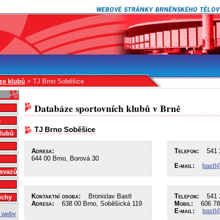
ze klubů
> TJ Brno Soběšice
Databáze sportovních klubů v Brně
e
TJ Brno Soběšice
klubů
Adresa:
Telefon:
541 2
644 00 Brno, Borová 30
E-mail:
bastl
 svazů
Kontaktní osoba:
Bronislav Bastl
Telefon:
541 2
ěchy
Adresa:
638 00 Brno, Soběšická 119
Mobil:
606 78
E-mail:
bastl