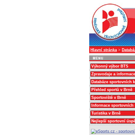
Hlavní stránka
>
Databá
Výkonný výbor BTS
Zpravodaje a informac
Databáze sportovních 
Přehled sportů v Brně
Sportoviště v Brně
Informace sportovních
Turistika v Brně
Nejlepší sportovní úsp