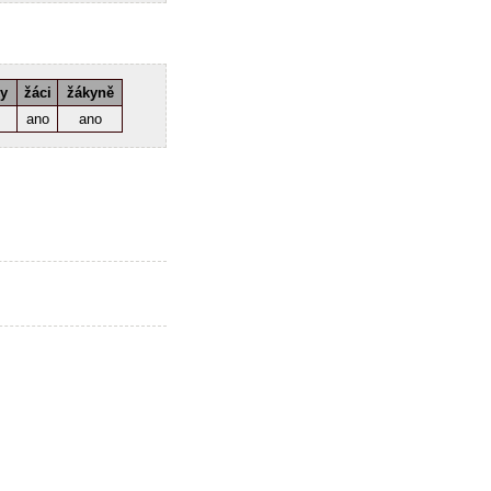
ky
žáci
žákyně
ano
ano