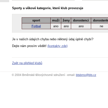
Sporty a věkové kategorie, které klub provozuje
sport
muži
ženy
dorostenci
dorosten
Fotbal
ano
ano
ano
ne
Je v našich údajích chyba nebo některý údaj úplně chybí?
Dejte nám prosím vědět!
(kontakty zde)
Zpět na přehled klubů
© 2004 Brněnské tělovýchovné sdružení - email:
btsbrno@bts.cz