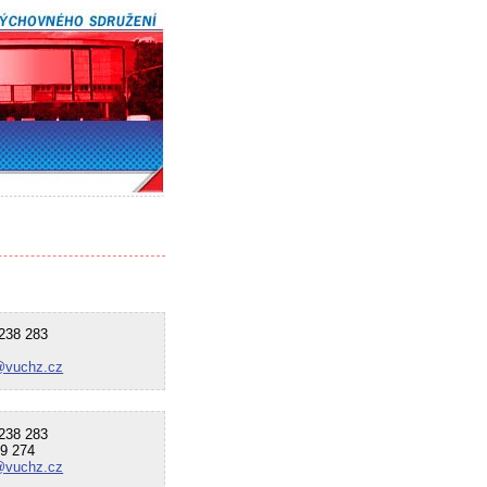
38 283
@vuchz.cz
38 283
9 274
@vuchz.cz