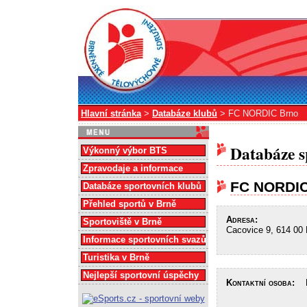
Hlavní stránka
>
Databáze klubů
> FC NORDIC Brno
Databáze s
Výkonný výbor BTS
Zpravodaje a informace
FC NORDIC
Databáze sportovních klubů
Přehled sportů v Brně
Adresa:
Sportoviště v Brně
Cacovice 9, 614 00 
Informace sportovních svazů
Turistika v Brně
Nejlepší sportovní úspěchy
Kontaktní osoba:
Ro