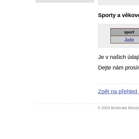
Sporty a věkové
sport
Judo
Je v našich údaj
Dejte nám prosí
Zpět na přehled
© 2004 Brněnské tělovýc