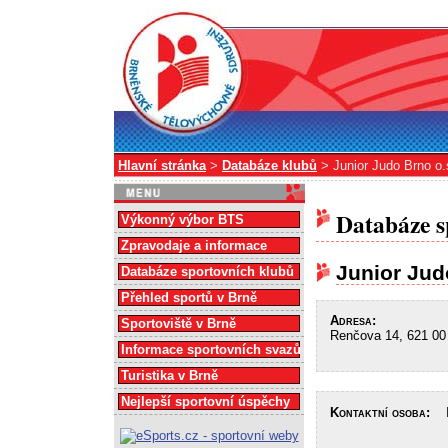
Hlavní stránka
>
Databáze klubů
> Junior Judo Brno o.
Databáze s
Výkonný výbor BTS
Zpravodaje a informace
Junior Jud
Databáze sportovních klubů
Přehled sportů v Brně
Adresa:
Sportoviště v Brně
Renčova 14, 621 00
Informace sportovních svazů
Turistika v Brně
Nejlepší sportovní úspěchy
Kontaktní osoba:
In