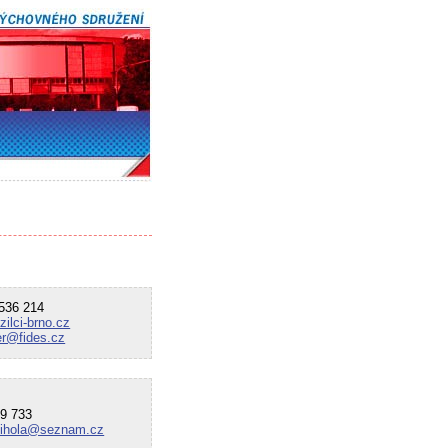
36 214
ilci-brno.cz
er@fides.cz
9 733
mihola@seznam.cz