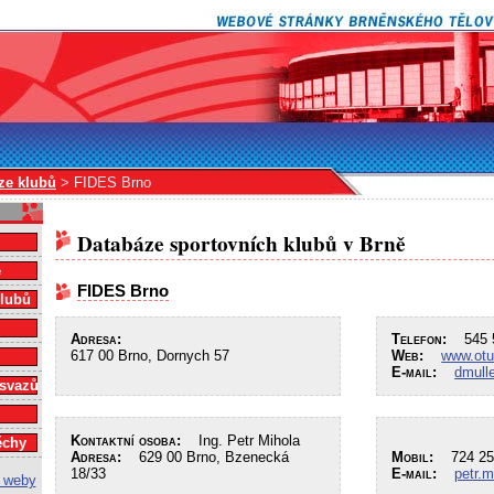
ze klubů
> FIDES Brno
Databáze sportovních klubů v Brně
e
FIDES Brno
klubů
Adresa:
Telefon:
545 5
617 00 Brno, Dornych 57
Web:
www.otuz
E-mail:
dmull
 svazů
Kontaktní osoba:
Ing. Petr Mihola
ěchy
Adresa:
629 00 Brno, Bzenecká
Mobil:
724 25
18/33
E-mail:
petr.