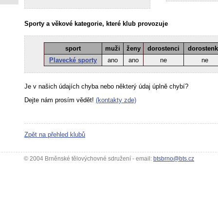
Sporty a věkové kategorie, které klub provozuje
sport
muži
ženy
dorostenci
dorosten
Plavecké sporty
ano
ano
ne
ne
Je v našich údajích chyba nebo některý údaj úplně chybí?
Dejte nám prosím vědět!
(kontakty zde)
Zpět na přehled klubů
© 2004 Brněnské tělovýchovné sdružení - email:
btsbrno@bts.cz