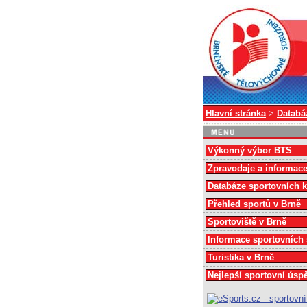
Hlavní stránka
>
Databá
Výkonný výbor BTS
Zpravodaje a informac
Databáze sportovních 
Přehled sportů v Brně
Sportoviště v Brně
Informace sportovních
Turistika v Brně
Nejlepší sportovní úsp