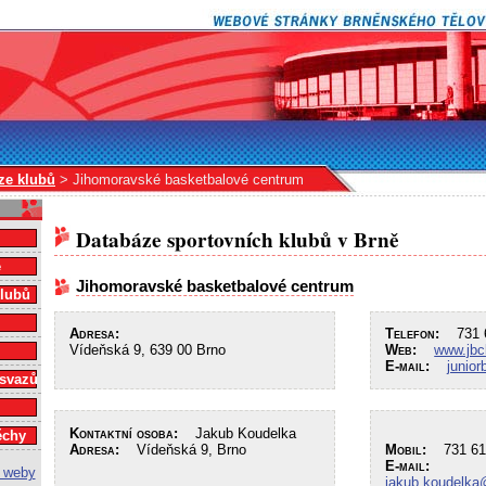
ze klubů
> Jihomoravské basketbalové centrum
Databáze sportovních klubů v Brně
e
Jihomoravské basketbalové centrum
klubů
Adresa:
Telefon:
731 6
Vídeňská 9, 639 00 Brno
Web:
www.jbc
E-mail:
junio
 svazů
Kontaktní osoba:
Jakub Koudelka
ěchy
Adresa:
Vídeňská 9, Brno
Mobil:
731 61
E-mail:
jakub.koudelka