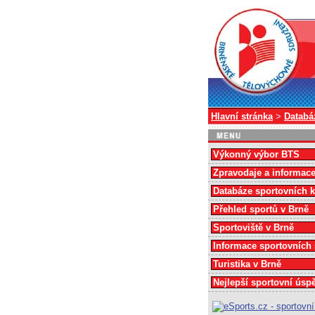
Hlavní stránka
>
Databá
Výkonný výbor BTS
Zpravodaje a informac
Databáze sportovních 
Přehled sportů v Brně
Sportoviště v Brně
Informace sportovních
Turistika v Brně
Nejlepší sportovní úsp