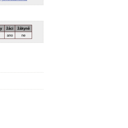
ky
žáci
žákyně
ano
ne