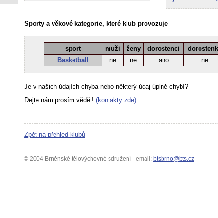
Sporty a věkové kategorie, které klub provozuje
sport
muži
ženy
dorostenci
dorosten
Basketball
ne
ne
ano
ne
Je v našich údajích chyba nebo některý údaj úplně chybí?
Dejte nám prosím vědět!
(kontakty zde)
Zpět na přehled klubů
© 2004 Brněnské tělovýchovné sdružení - email:
btsbrno@bts.cz