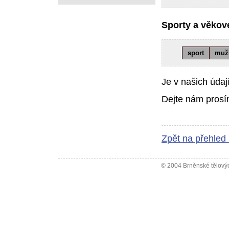
Sporty a věkové
sport
muž
Je v našich údaj
Dejte nám prosí
Zpět na přehled
© 2004 Brněnské tělovýc