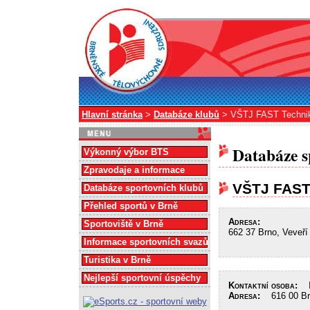
Hlavní stránka
>
Databáze klubů
> VŠTJ FAST Techni
Databáze s
Výkonný výbor BTS
Zpravodaje a informace
VŠTJ FAST
Databáze sportovních klubů
Přehled sportů v Brně
Adresa:
Sportoviště v Brně
662 37 Brno, Veveří
Informace sportovních svazů
Turistika v Brně
Nejlepší sportovní úspěchy
Kontaktní osoba:
In
Adresa:
616 00 Brn