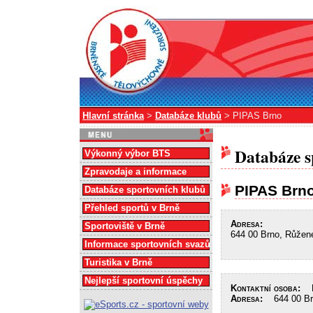
Hlavní stránka
>
Databáze klubů
> PIPAS Brno
Databáze s
Výkonný výbor BTS
Zpravodaje a informace
PIPAS Brn
Databáze sportovních klubů
Přehled sportů v Brně
Adresa:
Sportoviště v Brně
644 00 Brno, Růžen
Informace sportovních svazů
Turistika v Brně
Nejlepší sportovní úspěchy
Kontaktní osoba:
Mg
Adresa:
644 00 Brn