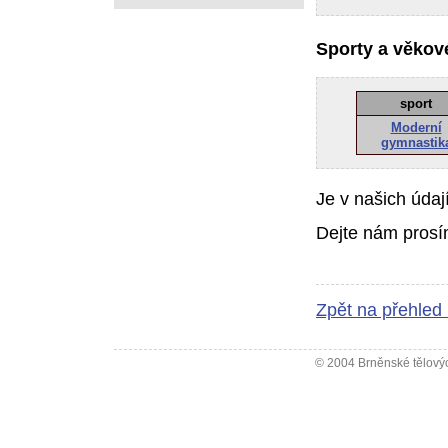
Sporty a věkové
sport
Moderní
gymnastik
Je v našich údaj
Dejte nám prosí
Zpět na přehled
© 2004 Brněnské tělovýc