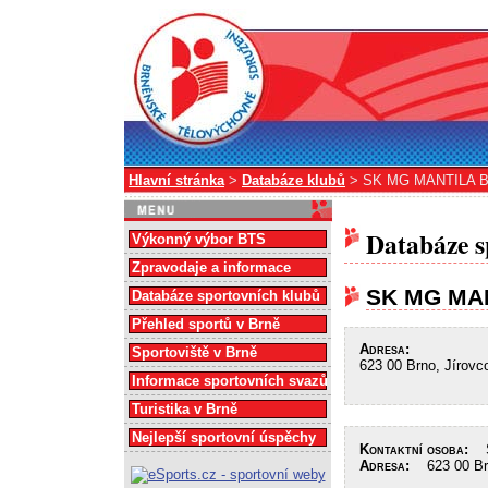
Hlavní stránka
>
Databáze klubů
> SK MG MANTILA B
Databáze s
Výkonný výbor BTS
Zpravodaje a informace
SK MG MAN
Databáze sportovních klubů
Přehled sportů v Brně
Adresa:
Sportoviště v Brně
623 00 Brno, Jírovc
Informace sportovních svazů
Turistika v Brně
Nejlepší sportovní úspěchy
Kontaktní osoba:
So
Adresa:
623 00 Brn