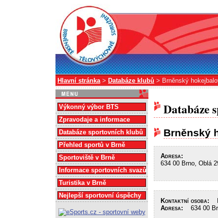
Hlavní stránka
>
Databáze klubů
> Brněnský hokejbalo
Databáze s
Výkonný výbor BTS
Zpravodaje a informace
Brněnský h
Databáze sportovních klubů
Přehled sportů v Brně
Adresa:
Sportoviště v Brně
634 00 Brno, Oblá 2
Informace sportovních svazů
Turistika v Brně
Nejlepší sportovní úspěchy
Kontaktní osoba:
Do
Adresa:
634 00 Brn