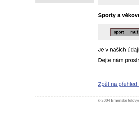
Sporty a věkové
sport
muž
Je v našich údaj
Dejte nám prosí
Zpět na přehled
© 2004 Brněnské tělovýc