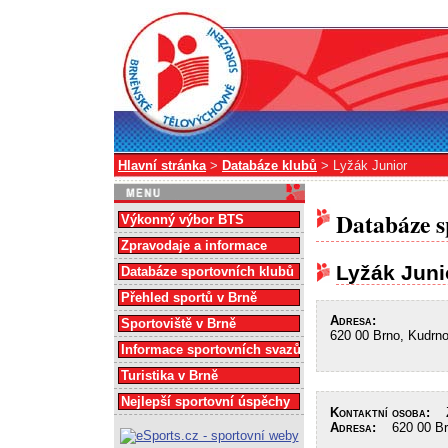
Hlavní stránka
>
Databáze klubů
> Lyžák Junior
Databáze s
Výkonný výbor BTS
Zpravodaje a informace
Lyžák Juni
Databáze sportovních klubů
Přehled sportů v Brně
Adresa:
Sportoviště v Brně
620 00 Brno, Kudrn
Informace sportovních svazů
Turistika v Brně
Nejlepší sportovní úspěchy
Kontaktní osoba:
Žá
Adresa:
620 00 Brn