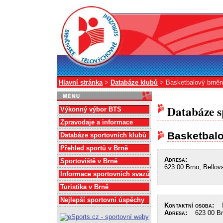
Hlavní stránka
>
Databáze klubů
> Basketbalový brněns
Databáze s
Výkonný výbor BTS
Zpravodaje a informace
Basketbalo
Databáze sportovních klubů
Přehled sportů v Brně
Adresa:
Sportoviště v Brně
623 00 Brno, Bellov
Informace sportovních svazů
Turistika v Brně
Nejlepší sportovní úspěchy
Kontaktní osoba:
In
Adresa:
623 00 Brn