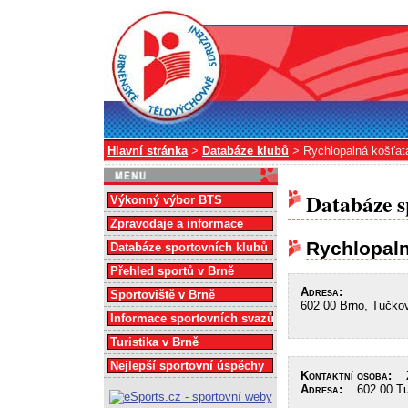
Hlavní stránka
>
Databáze klubů
> Rychlopalná košťata
Databáze s
Výkonný výbor BTS
Zpravodaje a informace
Rychlopaln
Databáze sportovních klubů
Přehled sportů v Brně
Adresa:
Sportoviště v Brně
602 00 Brno, Tučko
Informace sportovních svazů
Turistika v Brně
Nejlepší sportovní úspěchy
Kontaktní osoba:
Že
Adresa:
602 00 Tu