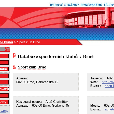
ze klubů
> Sport klub Brno
Databáze sportovních klubů v Brně
e
Sport klub Brno
klubů
Adresa:
Telefon:
602 5
602 00 Brno, Pekárenská 12
Web:
http://w
E-mail:
sport
 svazů
Kontaktní osoba:
Aleš Čtvrtníček
ěchy
Adresa:
602 00 Brno, Gorkého 45
Mobil:
602 50
E-mail:
actvr