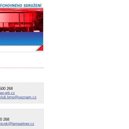
00 268
ww.grb.cz
.klub.brno@seznam.cz
0 268
tnicek@lampartner.cz