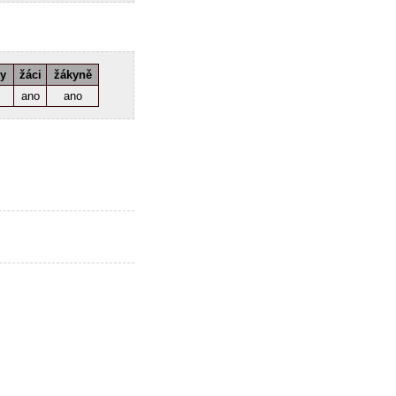
ky
žáci
žákyně
ano
ano