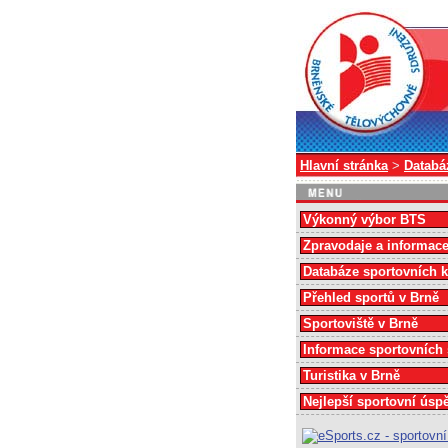
Hlavní stránka
>
Databá
Výkonný výbor BTS
Zpravodaje a informac
Databáze sportovních 
Přehled sportů v Brně
Sportoviště v Brně
Informace sportovních
Turistika v Brně
Nejlepší sportovní úsp