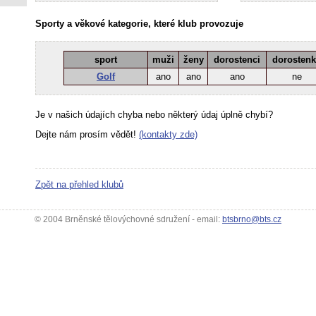
Sporty a věkové kategorie, které klub provozuje
sport
muži
ženy
dorostenci
dorosten
Golf
ano
ano
ano
ne
Je v našich údajích chyba nebo některý údaj úplně chybí?
Dejte nám prosím vědět!
(kontakty zde)
Zpět na přehled klubů
© 2004 Brněnské tělovýchovné sdružení - email:
btsbrno@bts.cz