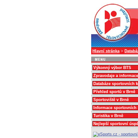
Hlavní stránka
>
Databá
Výkonný výbor BTS
Zpravodaje a informac
Databáze sportovních 
Přehled sportů v Brně
Sportoviště v Brně
Informace sportovních
Turistika v Brně
Nejlepší sportovní úsp