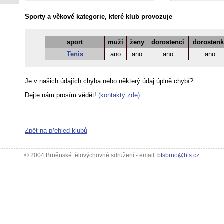
Sporty a věkové kategorie, které klub provozuje
sport
muži
ženy
dorostenci
dorosten
Tenis
ano
ano
ano
ano
Je v našich údajích chyba nebo některý údaj úplně chybí?
Dejte nám prosím vědět!
(kontakty zde)
Zpět na přehled klubů
© 2004 Brněnské tělovýchovné sdružení - email:
btsbrno@bts.cz