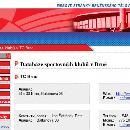
ze klubů
> TC Brno
Databáze sportovních klubů v Brně
e
TC Brno
klubů
Adresa:
615 00 Brno, Balbínova 30
Web:
http://w
E-mail:
safra
 svazů
Kontaktní osoba:
Ing.Šafránek Petr
Telefon:
548 2
ěchy
Adresa:
Balbínova 30
Mobil:
776 10
E-mail:
safra