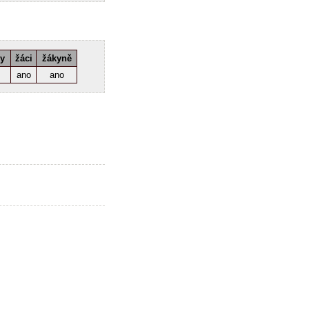
ky
žáci
žákyně
ano
ano