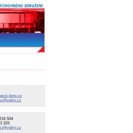
ww.tc-brno.cz
nci@volny.cz
16 504
3 203
nci@volny.cz