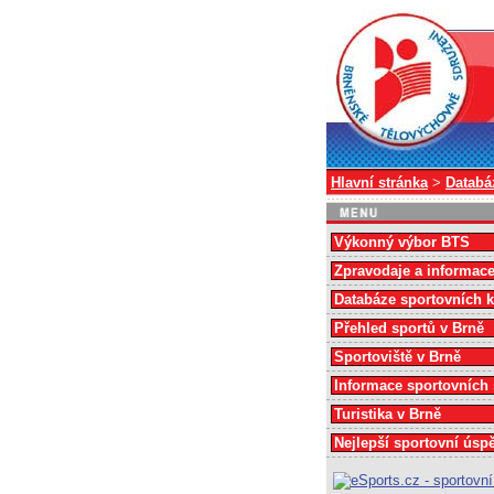
Hlavní stránka
>
Databá
Výkonný výbor BTS
Zpravodaje a informac
Databáze sportovních 
Přehled sportů v Brně
Sportoviště v Brně
Informace sportovních
Turistika v Brně
Nejlepší sportovní úsp