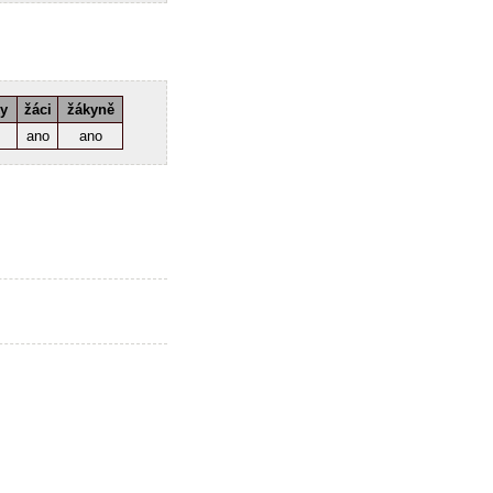
ky
žáci
žákyně
ano
ano