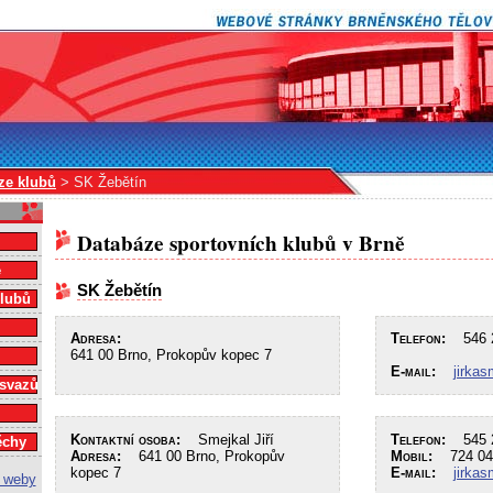
ze klubů
> SK Žebětín
Databáze sportovních klubů v Brně
e
SK Žebětín
klubů
Adresa:
Telefon:
546 2
641 00 Brno, Prokopův kopec 7
E-mail:
jirkas
 svazů
Kontaktní osoba:
Smejkal Jiří
Telefon:
545 2
ěchy
Adresa:
641 00 Brno, Prokopův
Mobil:
724 04
kopec 7
E-mail:
jirkas