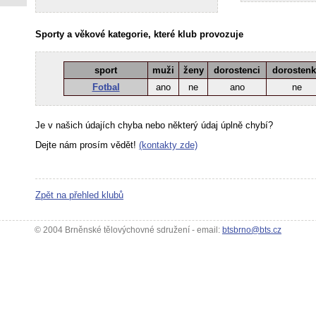
Sporty a věkové kategorie, které klub provozuje
sport
muži
ženy
dorostenci
dorosten
Fotbal
ano
ne
ano
ne
Je v našich údajích chyba nebo některý údaj úplně chybí?
Dejte nám prosím vědět!
(kontakty zde)
Zpět na přehled klubů
© 2004 Brněnské tělovýchovné sdružení - email:
btsbrno@bts.cz