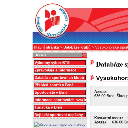
Hlavní stránka
>
Databáze klubů
> Vysokohorské sport
Databáze s
Výkonný výbor BTS
Zpravodaje a informace
Vysokohor
Databáze sportovních klubů
Přehled sportů v Brně
Adresa:
Sportoviště v Brně
636 00 Brno, Škrou
Informace sportovních svazů
Turistika v Brně
Nejlepší sportovní úspěchy
Kontaktní osoba:
in
Adresa:
636 00 Brn