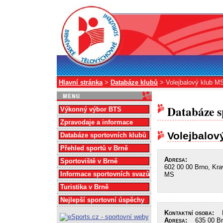
Hlavní stránka
>
Databáze klubů
> Volejbalový klub M
Databáze s
Výkonný výbor BTS
Zpravodaje a informace
Volejbalov
Databáze sportovních klubů
Přehled sportů v Brně
Adresa:
Sportoviště v Brně
602 00 00 Brno, Kra
Informace sportovních svazů
MS
Turistika v Brně
Nejlepší sportovní úspěchy
Kontaktní osoba:
Ba
Adresa:
635 00 Brn