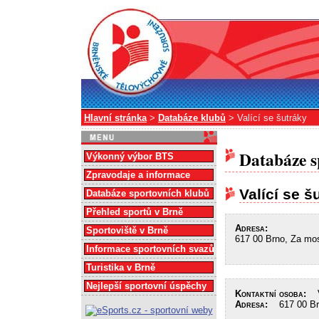
Hlavní stránka
>
Databáze klubů
> Valící se šutráky
Databáze s
Výkonný výbor BTS
Zpravodaje a informace
Valící se š
Databáze sportovních klubů
Přehled sportů v Brně
Adresa:
Sportoviště v Brně
617 00 Brno, Za mo
Informace sportovních svazů
Turistika v Brně
Nejlepší sportovní úspěchy
Kontaktní osoba:
Vy
Adresa:
617 00 Brn