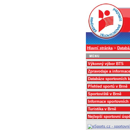
Hlavní stránka
>
Databá
Výkonný výbor BTS
Zpravodaje a informac
Databáze sportovních 
Přehled sportů v Brně
Sportoviště v Brně
Informace sportovních
Turistika v Brně
Nejlepší sportovní úsp