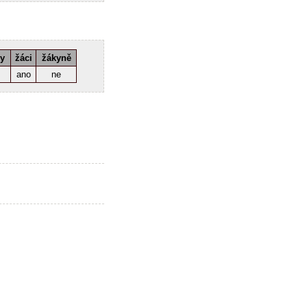
ky
žáci
žákyně
ano
ne