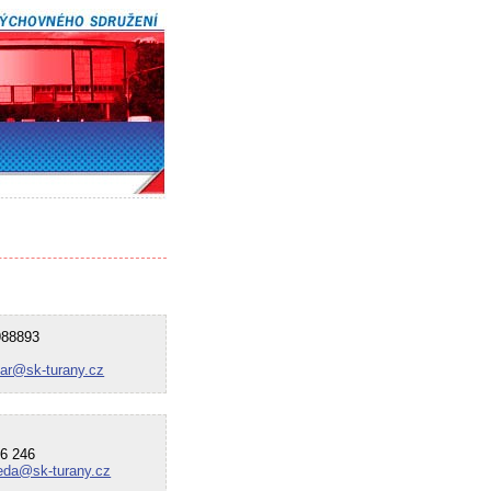
88893
tar@sk-turany.cz
6 246
eda@sk-turany.cz