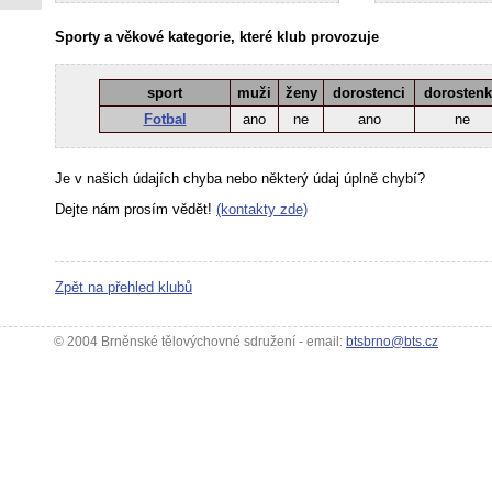
Sporty a věkové kategorie, které klub provozuje
sport
muži
ženy
dorostenci
dorosten
Fotbal
ano
ne
ano
ne
Je v našich údajích chyba nebo některý údaj úplně chybí?
Dejte nám prosím vědět!
(kontakty zde)
Zpět na přehled klubů
© 2004 Brněnské tělovýchovné sdružení - email:
btsbrno@bts.cz