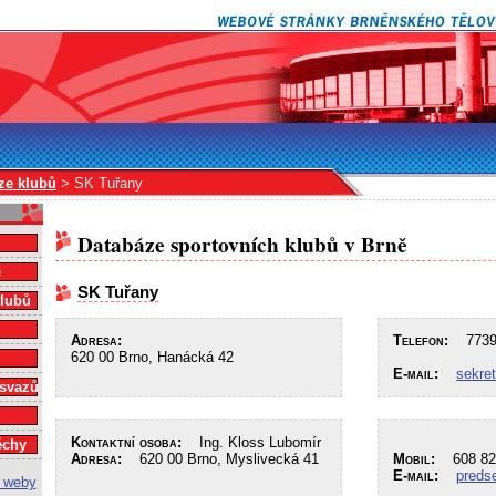
ze klubů
> SK Tuřany
Databáze sportovních klubů v Brně
e
SK Tuřany
klubů
Adresa:
Telefon:
7739
620 00 Brno, Hanácká 42
E-mail:
sekre
 svazů
Kontaktní osoba:
Ing. Kloss Lubomír
ěchy
Adresa:
620 00 Brno, Myslivecká 41
Mobil:
608 82
E-mail:
preds