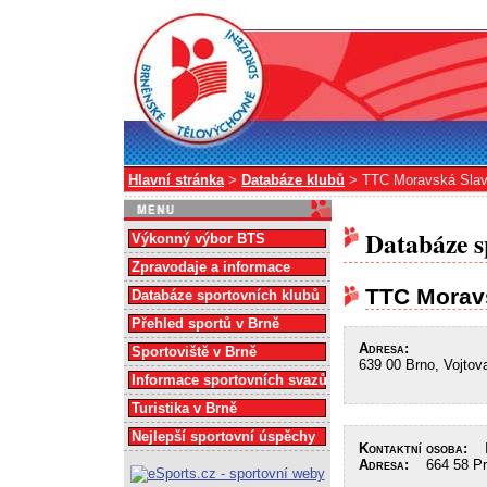
Hlavní stránka
>
Databáze klubů
> TTC Moravská Slav
Databáze s
Výkonný výbor BTS
Zpravodaje a informace
TTC Morav
Databáze sportovních klubů
Přehled sportů v Brně
Adresa:
Sportoviště v Brně
639 00 Brno, Vojtov
Informace sportovních svazů
Turistika v Brně
Nejlepší sportovní úspěchy
Kontaktní osoba:
In
Adresa:
664 58 Pra