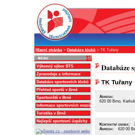
Hlavní stránka
>
Databáze klubů
> TK Tuřany
Databáze s
Výkonný výbor BTS
Zpravodaje a informace
TK Tuřany
Databáze sportovních klubů
Přehled sportů v Brně
Adresa:
Sportoviště v Brně
620 00 Brno, Karkul
Informace sportovních svazů
Turistika v Brně
Nejlepší sportovní úspěchy
Kontaktní osoba:
Ru
Adresa:
620 00 Brn