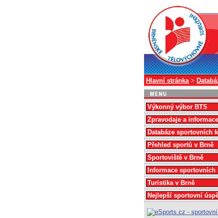
Hlavní stránka
>
Databá
Výkonný výbor BTS
Zpravodaje a informac
Databáze sportovních 
Přehled sportů v Brně
Sportoviště v Brně
Informace sportovních
Turistika v Brně
Nejlepší sportovní úsp