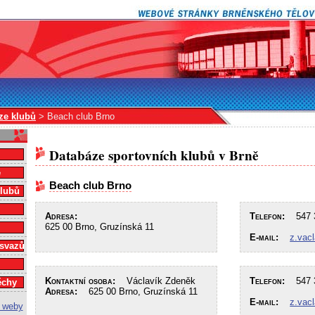
ze klubů
> Beach club Brno
Databáze sportovních klubů v Brně
e
Beach club Brno
klubů
Adresa:
Telefon:
547 3
625 00 Brno, Gruzínská 11
E-mail:
z.vac
 svazů
Kontaktní osoba:
Václavík Zdeněk
Telefon:
547 3
ěchy
Adresa:
625 00 Brno, Gruzínská 11
E-mail:
z.vac