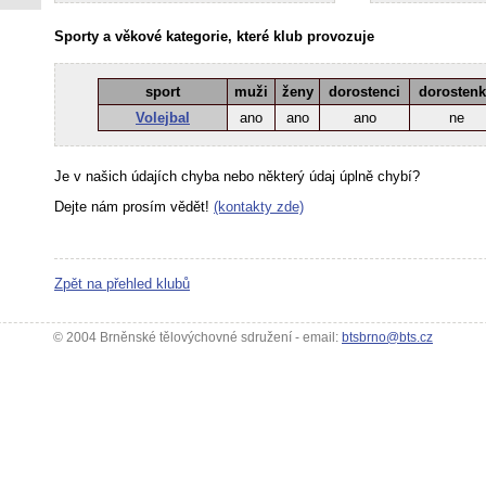
Sporty a věkové kategorie, které klub provozuje
sport
muži
ženy
dorostenci
dorosten
Volejbal
ano
ano
ano
ne
Je v našich údajích chyba nebo některý údaj úplně chybí?
Dejte nám prosím vědět!
(kontakty zde)
Zpět na přehled klubů
© 2004 Brněnské tělovýchovné sdružení - email:
btsbrno@bts.cz