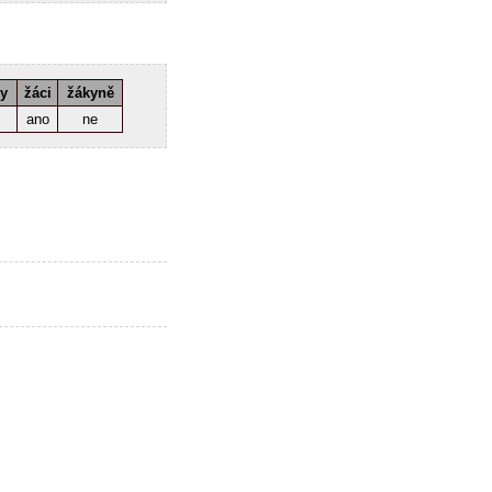
ky
žáci
žákyně
ano
ne