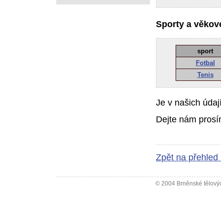
Sporty a věkové
sport
Fotbal
Tenis
Je v našich údaj
Dejte nám prosí
Zpět na přehled
© 2004 Brněnské tělovýc