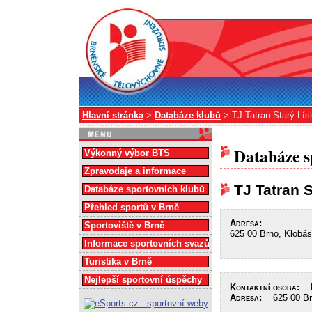
Hlavní stránka
>
Databáze klubů
> TJ Tatran Starý Lí
Databáze s
Výkonný výbor BTS
Zpravodaje a informace
TJ Tatran 
Databáze sportovních klubů
Přehled sportů v Brně
Adresa:
Sportoviště v Brně
625 00 Brno, Klobá
Informace sportovních svazů
Turistika v Brně
Nejlepší sportovní úspěchy
Kontaktní osoba:
Mi
Adresa:
625 00 Brn