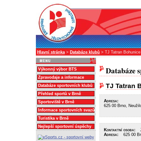
Hlavní stránka
>
Databáze klubů
> TJ Tatran Bohunice
Databáze s
Výkonný výbor BTS
Zpravodaje a informace
TJ Tatran 
Databáze sportovních klubů
Přehled sportů v Brně
Adresa:
Sportoviště v Brně
625 00 Brno, Neužil
Informace sportovních svazů
Turistika v Brně
Nejlepší sportovní úspěchy
Kontaktní osoba:
Zd
Adresa:
625 00 Brn