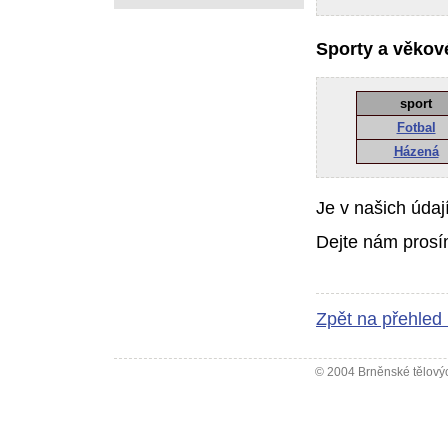
Sporty a věkové
sport
Fotbal
Házená
Je v našich údaj
Dejte nám prosí
Zpět na přehled
© 2004 Brněnské tělovýc