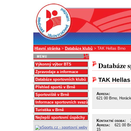
Hlavní stránka
>
Databáze klubů
> TAK Hellas Brno
Databáze s
Výkonný výbor BTS
Zpravodaje a informace
TAK Hellas
Databáze sportovních klubů
Přehled sportů v Brně
Adresa:
Sportoviště v Brně
621 00 Brno, Horác
Informace sportovních svazů
Turistika v Brně
Nejlepší sportovní úspěchy
Kontaktní osoba:
Žá
Adresa:
621 00 Brn
15