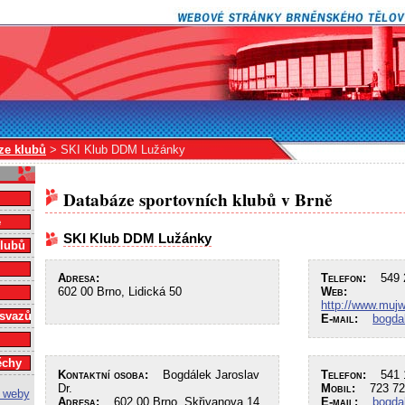
ze klubů
> SKI Klub DDM Lužánky
Databáze sportovních klubů v Brně
e
SKI Klub DDM Lužánky
klubů
Adresa:
Telefon:
549 2
602 00 Brno, Lidická 50
Web:
http://www.mujw
 svazů
E-mail:
bogda
ěchy
Kontaktní osoba:
Bogdálek Jaroslav
Telefon:
541 1
Dr.
Mobil:
723 72
Adresa:
602 00 Brno, Skřivanova 14
E-mail:
bogda