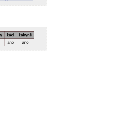
ky
žáci
žákyně
ano
ano