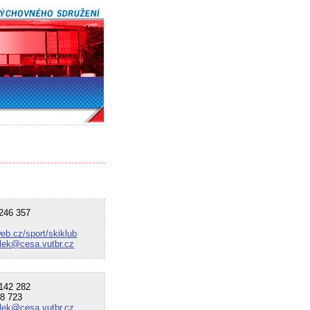
46 357
eb.cz/sport/skiklub
lek@cesa.vutbr.cz
42 282
8 723
lek@cesa.vutbr.cz