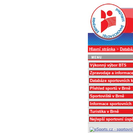
Hlavní stránka
>
Databá
Výkonný výbor BTS
Zpravodaje a informac
Databáze sportovních 
Přehled sportů v Brně
Sportoviště v Brně
Informace sportovních
Turistika v Brně
Nejlepší sportovní úsp