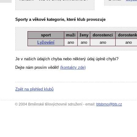
Sporty a věkové kategorie, které klub provozuje
sport
muži
ženy
dorostenci
dorosten
Lyžování
ano
ano
ano
ano
Je v našich údajích chyba nebo některý údaj úplně chybí?
Dejte nám prosím vědět!
(kontakty zde)
Zpět na přehled klubů
© 2004 Brněnské tělovýchovné sdružení - email:
btsbrno@bts.cz