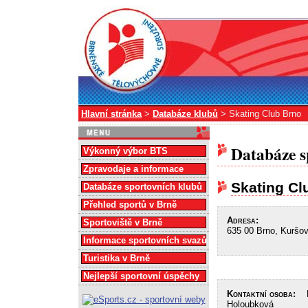
Hlavní stránka
>
Databáze klubů
> Skating Club Brno
Databáze s
Výkonný výbor BTS
Zpravodaje a informace
Skating Cl
Databáze sportovních klubů
Přehled sportů v Brně
Adresa:
Sportoviště v Brně
635 00 Brno, Kuršo
Informace sportovních svazů
Turistika v Brně
Nejlepší sportovní úspěchy
Kontaktní osoba:
RN
Holoubková