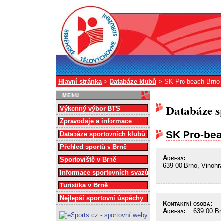
Hlavní stránka
>
Databáze klubů
> SK Pro-beach Brno
Databáze s
Výkonný výbor BTS
Zpravodaje a informace
SK Pro-be
Databáze sportovních klubů
Přehled sportů v Brně
Adresa:
Sportoviště v Brně
639 00 Brno, Vinohr
Informace sportovních svazů
Turistika v Brně
Nejlepší sportovní úspěchy
Kontaktní osoba:
Dž
Adresa:
639 00 Brn