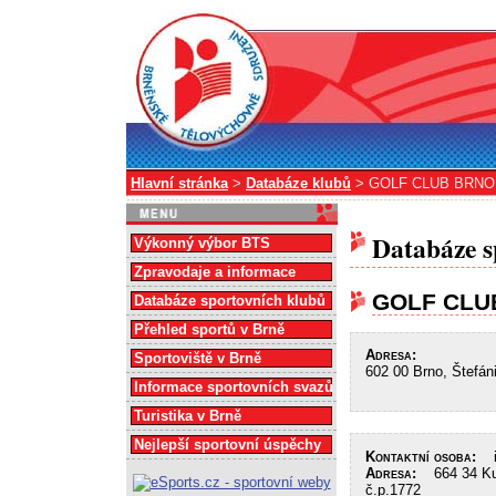
Hlavní stránka
>
Databáze klubů
> GOLF CLUB BRNO
Databáze s
Výkonný výbor BTS
Zpravodaje a informace
GOLF CLU
Databáze sportovních klubů
Přehled sportů v Brně
Adresa:
Sportoviště v Brně
602 00 Brno, Štefán
Informace sportovních svazů
Turistika v Brně
Nejlepší sportovní úspěchy
Kontaktní osoba:
in
Adresa:
664 34 Kuř
č.p.1772