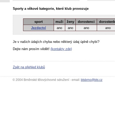
Sporty a věkové kategorie, které klub provozuje
sport
muži
ženy
dorostenci
dorosten
Jezdectví
ano
ano
ano
ano
Je v našich údajích chyba nebo některý údaj úplně chybí?
Dejte nám prosím vědět!
(kontakty zde)
Zpět na přehled klubů
© 2004 Brněnské tělovýchovné sdružení - email:
btsbrno@bts.cz