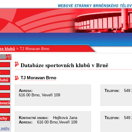
ze klubů
> TJ Moravan Brno
Databáze sportovních klubů v Brně
e
TJ Moravan Brno
klubů
Adresa:
Telefon:
549 2
616 00 Brno, Veveří 109
 svazů
Kontaktní osoba:
Hejlková Jana
Telefon:
549 2
ěchy
Adresa:
616 00 Brno,Veveří 109