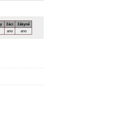
ky
žáci
žákyně
ano
ano