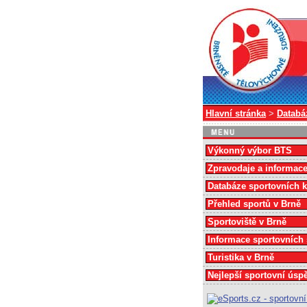
Hlavní stránka
>
Databá
Výkonný výbor BTS
Zpravodaje a informac
Databáze sportovních 
Přehled sportů v Brně
Sportoviště v Brně
Informace sportovních
Turistika v Brně
Nejlepší sportovní úsp