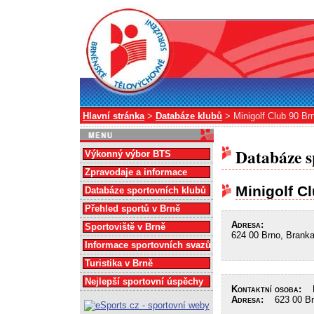
Hlavní stránka
>
Databáze klubů
> Minigolf Club 90 Br
Databáze s
Výkonný výbor BTS
Zpravodaje a informace
Minigolf C
Databáze sportovních klubů
Přehled sportů v Brně
Adresa:
Sportoviště v Brně
624 00 Brno, Brank
Informace sportovních svazů
Turistika v Brně
Nejlepší sportovní úspěchy
Kontaktní osoba:
Be
Adresa:
623 00 Brn