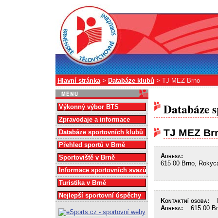
Hlavní stránka
>
Databáze klubů
> TJ MEZ Brno
Databáze s
Výkonný výbor BTS
Zpravodaje a informace
TJ MEZ Br
Databáze sportovních klubů
Přehled sportů v Brně
Adresa:
Sportoviště v Brně
615 00 Brno, Rokyc
Informace sportovních svazů
Turistika v Brně
Nejlepší sportovní úspěchy
Kontaktní osoba:
Mi
Adresa:
615 00 Brn