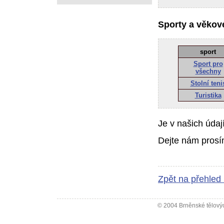
Sporty a věkové
sport
Sport pro
všechny
Stolní teni
Turistika
Je v našich údaj
Dejte nám prosí
Zpět na přehled
© 2004 Brněnské tělovýc