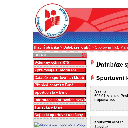
Hlavní stránka
>
Databáze klubů
> Sportovní klub Mar
Databáze s
Výkonný výbor BTS
Zpravodaje a informace
Sportovní 
Databáze sportovních klubů
Přehled sportů v Brně
Adresa:
Sportoviště v Brně
692 01 Mikulov-Pavl
Informace sportovních svazů
Gajdoše 199
Turistika v Brně
Nejlepší sportovní úspěchy
Kontaktní osoba:
JU
Jaroslav