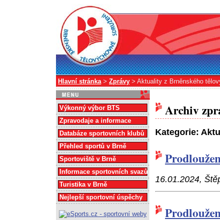
Hlavní stránka
>
Zprávy
> Aktuality z Brněnského tělo
Archiv zpr
Výkonný výbor BTS
Zpravodaje a informace
Kategorie: Akt
Databáze sportovních klubů
Přehled sportů v Brně
Prodloužen
Sportoviště v Brně
Informace sportovních svazů
16.01.2024, Ště
Turistika v Brně
Nejlepší sportovní úspěchy
Prodloužen