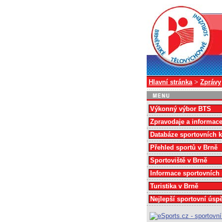
Hlavní stránka
>
Zprávy
Výkonný výbor BTS
Zpravodaje a informac
Databáze sportovních 
Přehled sportů v Brně
Sportoviště v Brně
Informace sportovních
Turistika v Brně
Nejlepší sportovní úsp