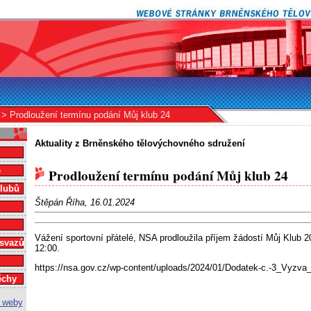
> Prodloužení termínu podání Můj klub 24
Aktuality z Brněnského tělovýchovného sdružení
e
Prodloužení termínu podání Můj klub 24
klubů
Štěpán Říha, 16.01.2024
Vážení sportovní přátelé, NSA prodloužila příjem žádostí Můj Klub 
 svazů
12:00.
https://nsa.gov.cz/wp-content/uploads/2024/01/Dodatek-c.-3_Vyzv
ěchy