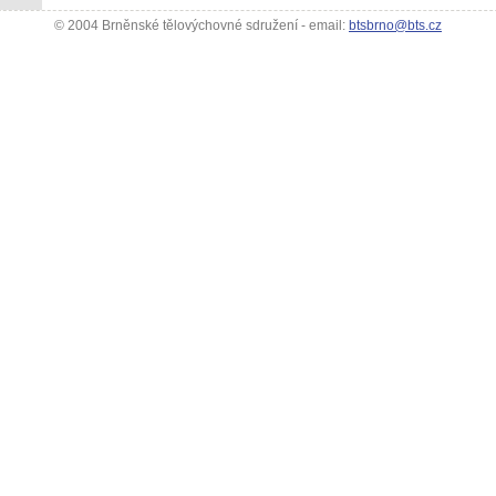
© 2004 Brněnské tělovýchovné sdružení - email:
btsbrno@bts.cz